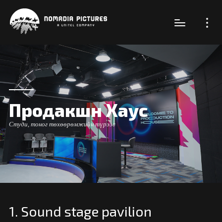
Продакшн Хаус
Студи, тоног төхөөрөмжийн түрээс
1. Sound stage pavilion