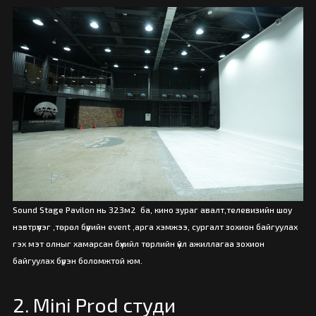
Sound Stage Pavilon нь 323м2 ба, кино зураг авалт,телевизийн шоу
нэвтрүүлэг ,төрөл бүрийн event ,арга хэмжээ, сургалт зохион байгуулах
гэх мэт олныг хамарсан бүхийл төрлийн үйл ажиллагаа зохион
байгуулах бүрэн боломжтой юм.
2. Mini Prod студи