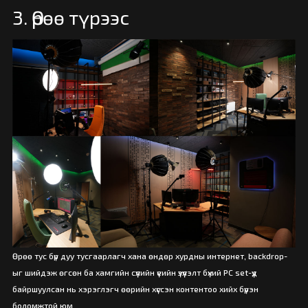
3. Өрөө түрээс
Өрөө тус бүр дуу тусгаарлагч хана өндөр хурдны интернет, backdrop-
ыг шийдэж өгсөн ба хамгийн сүүлийн үеийн үзүүлэлт бүхий PC set-үүд
байршуулсан нь хэрэглэгч өөрийн хүссэн контентоо хийх бүрэн
боломжтой юм.