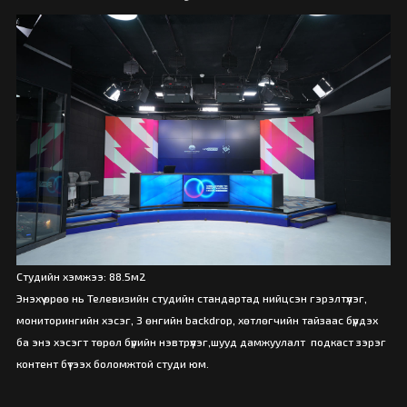
Студийн хэмжээ: 88.5м2
Энэхүү өрөө нь Телевизийн студийн стандартад нийцсэн гэрэлтүүлэг,
мониторингийн хэсэг, 3 өнгийн backdrop, хөтлөгчийн тайзаас бүрдэх
ба энэ хэсэгт төрөл бүрийн нэвтрүүлэг,шууд дамжуулалт подкаст зэрэг
контент бүтээх боломжтой студи юм.