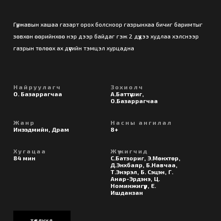
Гүржавын хашаа газарт орох болсноор газрынхаа бичиг баримтыг
зөвхөн өөрийнхөө нэр дээр байдаг гэж 2 дүүдээ худлаа хэлснээр
газрын төлөөх ах дүүсийн тэмцэл хурцадна
Найруулагч
Зохиолч
О. Базаррагчаа
А.Баттүшиг,
О.Базаррагчаа
Жанр
Насны ангилал
Инээдмийн, Драм
8+
Хугацаа
Жүжигчид
84 мин
С.Батзориг, Э.Мөнхтөр,
Д.Энхбаяр, Б.Навчаа,
Т.Энэрэл, Б. Сэцэн, Г.
Анар-Эрдэнэ, Ц.
Номинжигүүр, Е.
Ишданзан