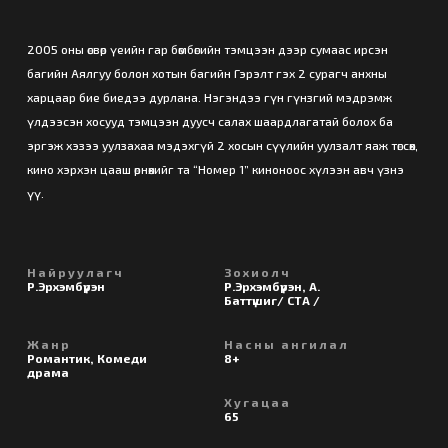
2005 оны өсвөр үеийн гар бөмбөгийн тэмцээн дээр сумаас ирсэн
багийн Аялгуу болон хотын багийн Гэрэлт гэх 2 сурагч анхны
харцаар бие биедээ дурлана. Нэгэндээ гүн гүнзгий мэдрэмж
үлдээсэн хосууд тэмцээн дуусч салах шаардлагатай болох ба
эргэж хэзээ уулзахаа мэдэхгүй 2 хосын сүүлийн уулзалт яаж төгсөх,
кино хэрхэн цааш өрнөхийг та “Номер 1” киноноос хүлээн авч үзнэ
үү.
Найруулагч
Зохиолч
Р.Эрхэмбүрэн
Р.Эрхэмбүрэн, А.
Баттүшиг/ СТА /
Жанр
Насны ангилал
Романтик, Комеди
8+
драма
Хугацаа
65