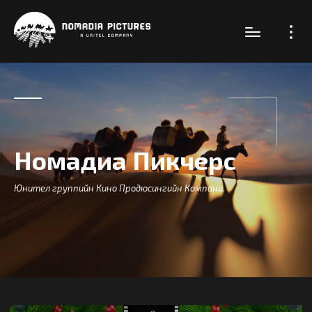
Номадиа Пикчерс
Юнител группийн Кино Продюсингийн Компани.